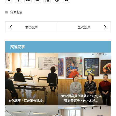
活動報告
関連記事
第12回会員企画展㏌のぼりん
文化講座「江差追分道場」
「菅原美恵子・佐々木洋...