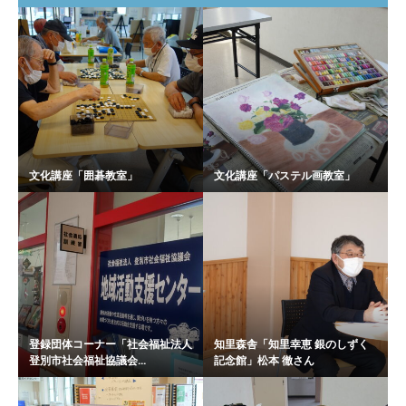
文化講座「囲碁教室」
文化講座「パステル画教室」
登録団体コーナー「社会福祉法人
知里森舎「知里幸恵 銀のしずく
登別市社会福祉協議会...
記念館」松本 徹さん