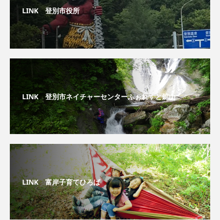
LINK 登別市役所
LINK 登別市ネイチャーセンターふぉれすと鉱山
LINK 富岸子育てひろば