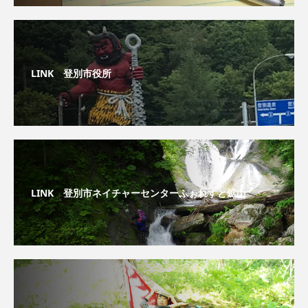
LINK 登別市役所
LINK 登別市ネイチャーセンターふぉれすと鉱山