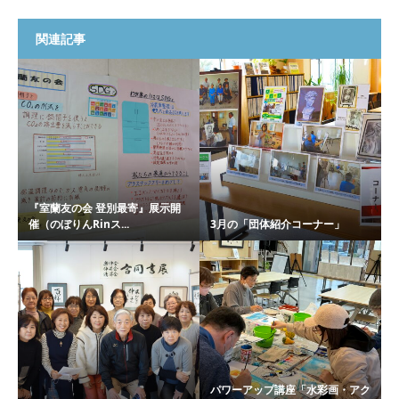
関連記事
『室蘭友の会 登別最寄』展示開
催（のぼりんRinス...
3月の「団体紹介コーナー」
パワーアップ講座「水彩画・アク