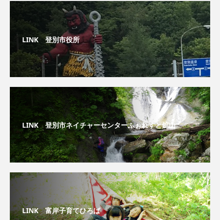
LINK 登別市役所
LINK 登別市ネイチャーセンターふぉれすと鉱山
LINK 富岸子育てひろば