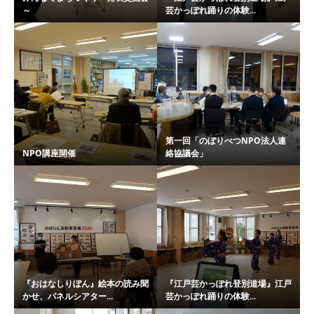
～
芸かっぽれ踊りの体験...
第一回「のぼりべつNPO法人連
NPO講座開催
絡協議会」
『おはなしりぼん』絵本の読み聞
『江戸芸かっぽれ登別道場』江戸
かせ、パネルシアター...
芸かっぽれ踊りの体験...