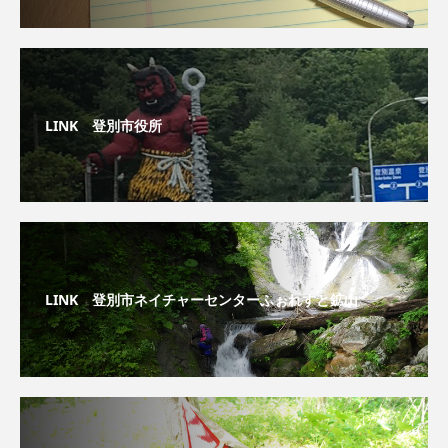
LINK 登別市役所
LINK 登別市ネイチャーセンターふぉれすと鉱山