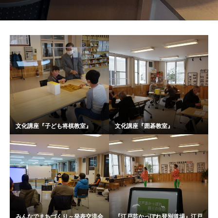
文化講座『子ども将棋教室』
文化講座『囲碁教室』
みんなでまちづくり～発表交流会
『江戸芸かっぽれ登別道場』江戸