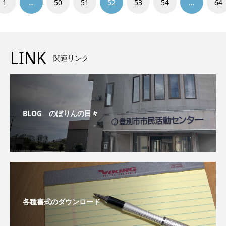
1
…
50
51
52
53
54
…
64
LINK
関連リンク
BLOG のぼりんの日々
各種書式のダウンロード