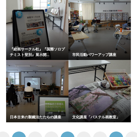
『絵画サークル杜』『国際ソロプ
チミスト登別』展示開...
市民活動パワーアップ講座
日本古来の製鐵法たたらの講座
文化講座「パステル画教室」