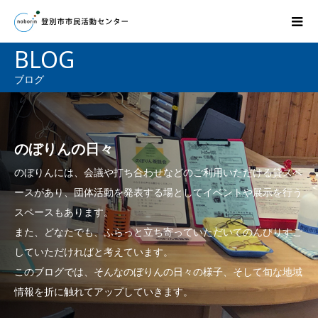
BLOG
ブログ
のぼりんの日々
のぼりんには、会議や打ち合わせなどのご利用いただける貸スペ
ースがあり、団体活動を発表する場としてイベントや展示を行う
スペースもあります。
また、どなたでも、ふらっと立ち寄っていただいてのんびりすご
していただければと考えています。
このブログでは、そんなのぼりんの日々の様子、そして旬な地域
情報を折に触れてアップしていきます。