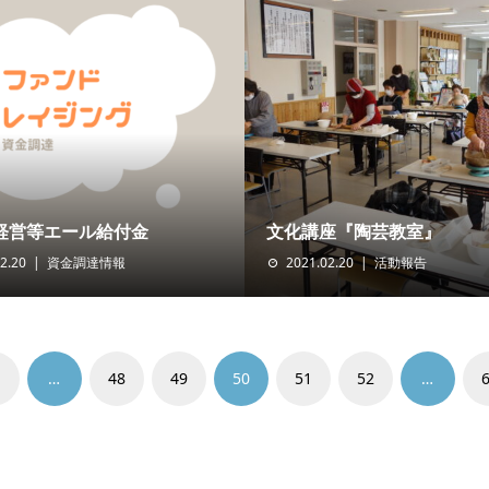
経営等エール給付金
文化講座『陶芸教室』
2.20
資金調達情報
2021.02.20
活動報告
…
48
49
50
51
52
…