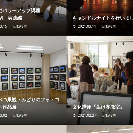
動パワーアップ講座
OM」実践編
キャンドルナイトを行いま
3.15
活動報告
2021.03.11
活動報告
べつ景観・みどりのフォトコ
ト作品展
文化講座『生け花教室』
3.02
活動報告
2021.02.27
活動報告