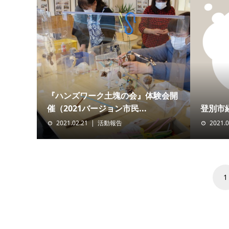
『ハンズワーク土塊の会』体験会開
催（2021バージョン市民...
登別市
2021.02.21
活動報告
2021.0
1