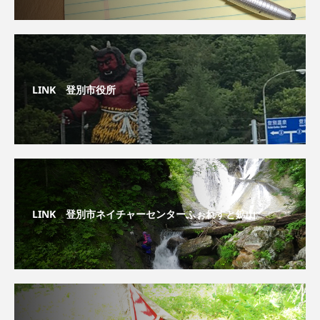
LINK 登別市役所
LINK 登別市ネイチャーセンターふぉれすと鉱山