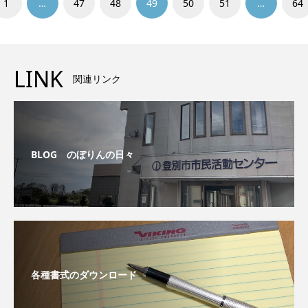
1
…
47
48
49
50
51
…
64
LINK
関連リンク
BLOG のぼりんの日々
各種書式のダウンロード