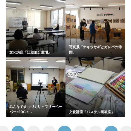
写真展「ナキウサギとガレバの仲
文化講座『江差追分道場』
間」
みんなでまちづくり～フリーペー
パー×SDGｓ～
文化講座「パステル画教室」