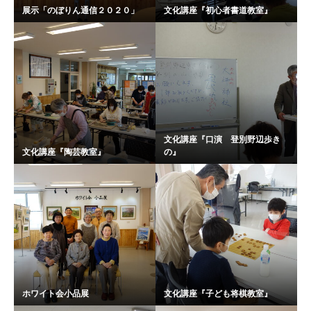
展示「のぼりん通信２０２０」
文化講座『初心者書道教室』
文化講座『口演 登別野辺歩き
文化講座『陶芸教室』
の』
ホワイト会小品展
文化講座『子ども将棋教室』