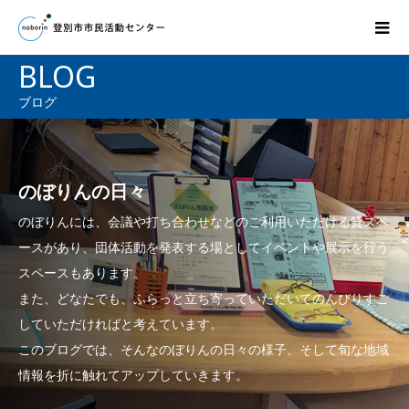
BLOG
ブログ
のぼりんの日々
のぼりんには、会議や打ち合わせなどのご利用いただける貸スペ
ースがあり、団体活動を発表する場としてイベントや展示を行う
スペースもあります。
また、どなたでも、ふらっと立ち寄っていただいてのんびりすご
していただければと考えています。
このブログでは、そんなのぼりんの日々の様子、そして旬な地域
情報を折に触れてアップしていきます。