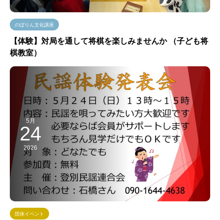
のぼりん文化講座
【体験】対局を通して将棋を楽しみませんか （子ども将
棋教室）
5月
24
2026
団体イベント