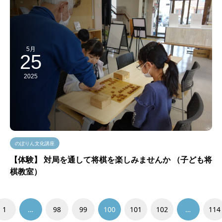
5月
25
2025
のぼりん文化講座
【体験】 対局を通して将棋を楽しみませんか （子ども将
棋教室）
1
…
98
99
100
101
102
…
114