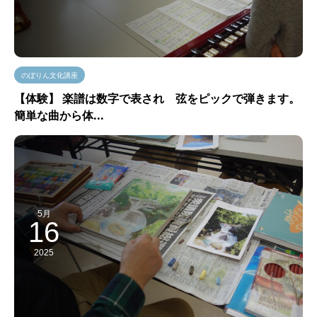
のぼりん文化講座
【体験】 楽譜は数字で表され 弦をピックで弾きます。
簡単な曲から体...
5月
16
2025