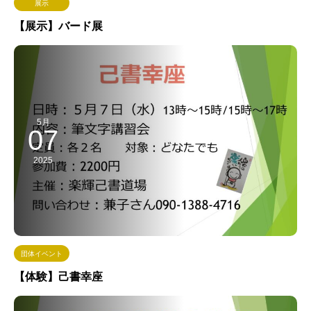
展示
【展示】バード展
5月
07
2025
団体イベント
【体験】己書幸座