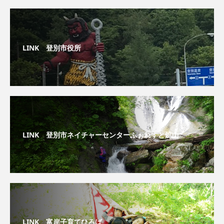
LINK 登別市役所
LINK 登別市ネイチャーセンターふぉれすと鉱山
LINK 富岸子育てひろば