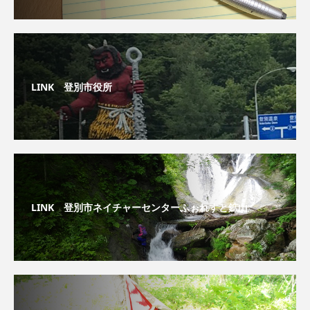
LINK 登別市役所
LINK 登別市ネイチャーセンターふぉれすと鉱山