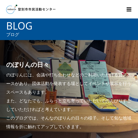
BLOG
ブログ
のぼりんの日々
のぼりんには、会議や打ち合わせなどのご利用いただける貸スペ
ースがあり、団体活動を発表する場としてイベントや展示を行う
スペースもあります。
また、どなたでも、ふらっと立ち寄っていただいてのんびりすご
していただければと考えています。
このブログでは、そんなのぼりんの日々の様子、そして旬な地域
情報を折に触れてアップしていきます。