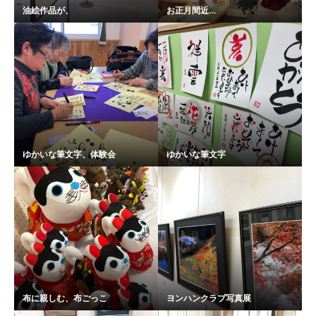
油絵作品が、
お正月間近…
ゆかいな筆文字、体験会
ゆかいな筆文字
布に親しむ、布ごっこ
ヨンハンクラブ写真展