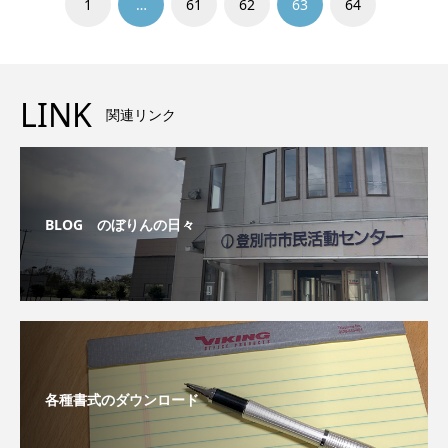
1
…
61
62
63
64
LINK
関連リンク
BLOG のぼりんの日々
各種書式のダウンロード