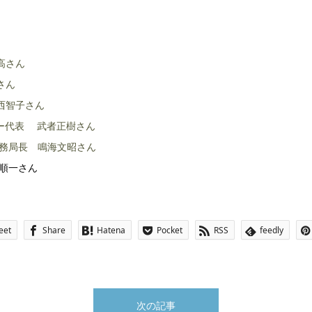
井秀高さん
さん
 西智子さん
ー代表 武者正樹さん
 事務局長 鳴海文昭さん
塚順一さん
eet
Share
Hatena
Pocket
RSS
feedly
次の記事