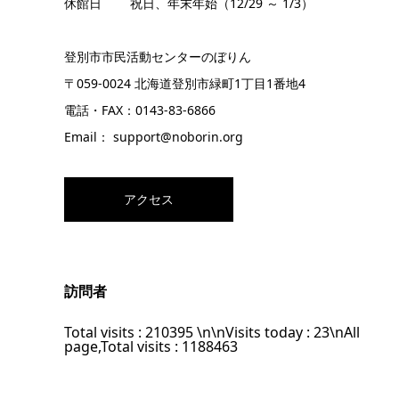
休館日 祝日、年末年始（12/29 ～ 1/3）
登別市市民活動センターのぼりん
〒059-0024 北海道登別市緑町1丁目1番地4
電話・FAX：0143-83-6866
Email： support@noborin.org
アクセス
訪問者
Total visits :
210395
\n\nVisits today :
23
\nAll
page,Total visits :
1188463