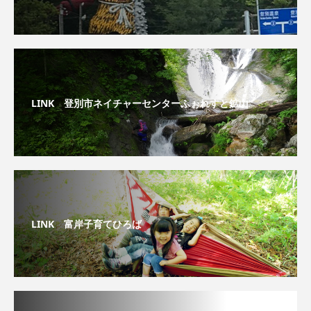
LINK 登別市ネイチャーセンターふぉれすと鉱山
LINK 富岸子育てひろば