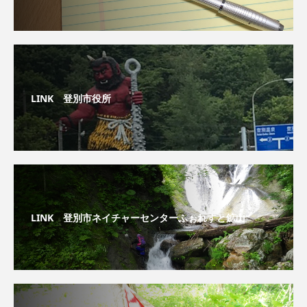
LINK 登別市役所
LINK 登別市ネイチャーセンターふぉれすと鉱山