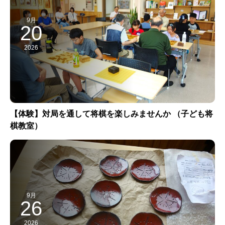
9月
20
2026
【体験】対局を通して将棋を楽しみませんか （子ども将
棋教室）
9月
26
2026