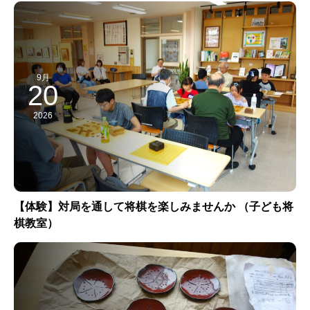
9月
20
2026
【体験】対局を通して将棋を楽しみませんか （子ども将
棋教室）