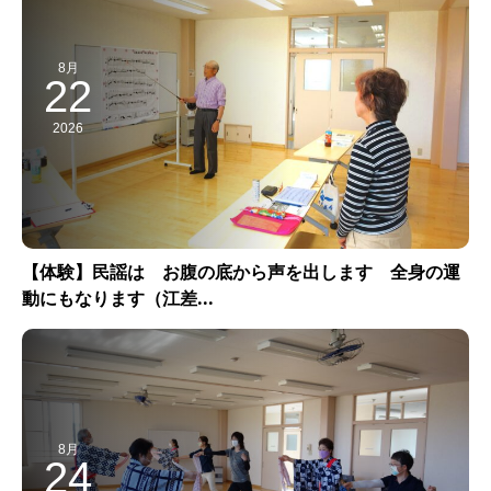
8月
22
2026
【体験】民謡は お腹の底から声を出します 全身の運
動にもなります（江差...
8月
24