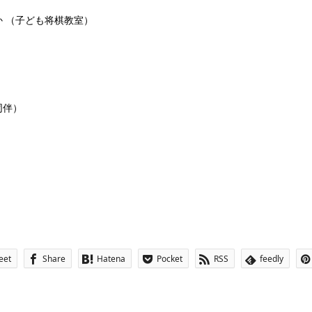
 （子ども将棋教室）
同伴）
eet
Share
Hatena
Pocket
RSS
feedly