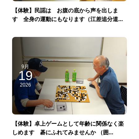
【体験】民謡は お腹の底から声を出しま
す 全身の運動にもなります（江差追分道...
9月
19
2026
【体験】卓上ゲームとして年齢に関係なく楽
しめます 碁にふれてみませんか （囲...