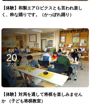
【体験】和製エアロビクスとも言われ楽し
く、粋な踊りです。（かっぽれ踊り）
9月
20
2026
【体験】対局を通して将棋を楽しみません
か （子ども将棋教室）