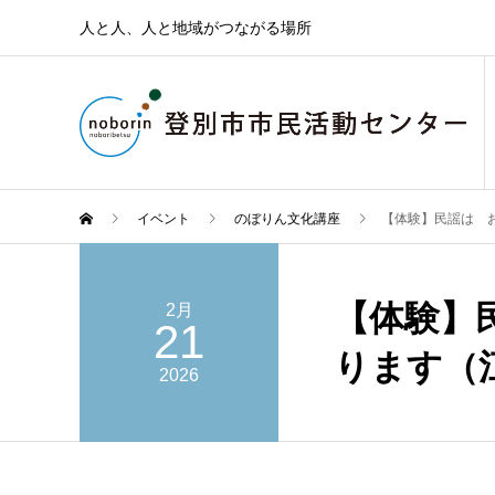
人と人、人と地域がつながる場所
イベント
のぼりん文化講座
【体験】民謡は 
【体験】
2月
21
ります（
2026