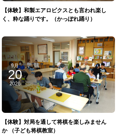
【体験】和製エアロビクスとも言われ楽し
く、粋な踊りです。（かっぽれ踊り）
9月
20
2026
【体験】対局を通して将棋を楽しみません
か （子ども将棋教室）