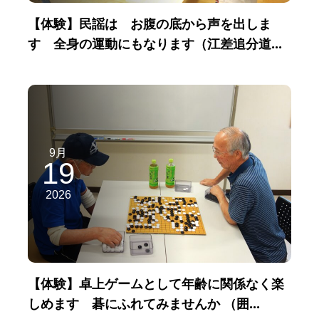
【体験】民謡は お腹の底から声を出しま
す 全身の運動にもなります（江差追分道...
9月
19
2026
【体験】卓上ゲームとして年齢に関係なく楽
しめます 碁にふれてみませんか （囲...