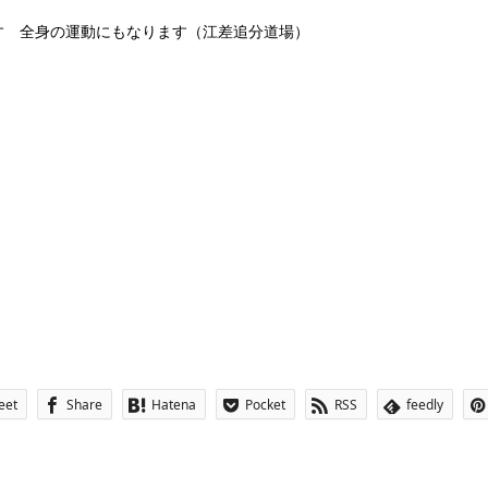
す 全身の運動にもなります（江差追分道場）
eet
Share
Hatena
Pocket
RSS
feedly