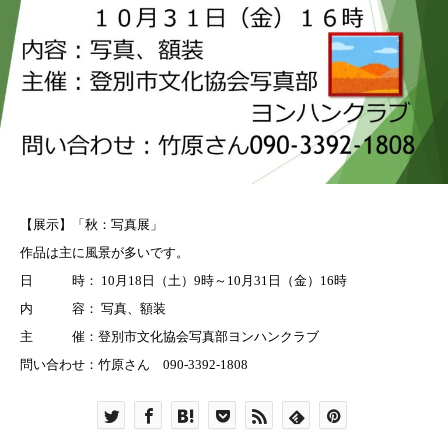
【展示】「秋：写真展」
作品は主に風景が多いです。
日 時：
10
月
18
日（土）
9
時～
10
月
31
日（金）
16
時
内 容： 写真、額装
主 催：登別市文化協会写真部ヨンハンクラブ
問い合わせ：竹原さん
090-3392-1808