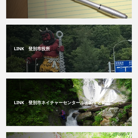
LINK 登別市役所
LINK 登別市ネイチャーセンターふぉれすと鉱山