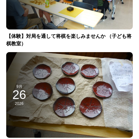
【体験】対局を通して将棋を楽しみませんか （子ども将
棋教室）
9月
26
2026