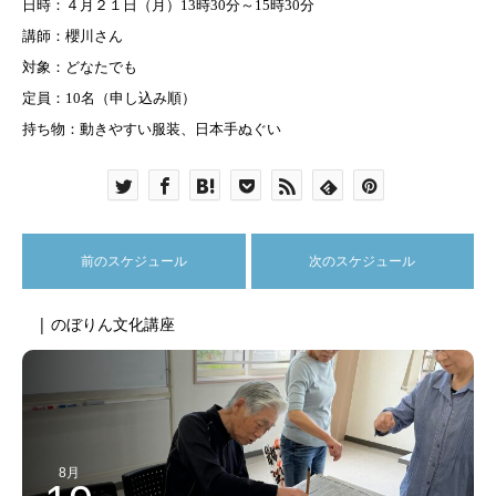
日時：４
月２１日（月）
13
時
30
分～
15
時
30
分
講師：櫻川さん
対象：どなたでも
定員：
10
名（申し込み順）
持ち物：動きやすい服装、日本手ぬぐい
前のスケジュール
次のスケジュール
| のぼりん文化講座
8月