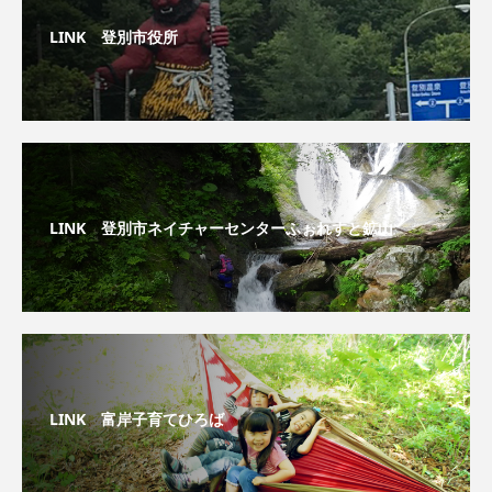
LINK 登別市役所
LINK 登別市ネイチャーセンターふぉれすと鉱山
LINK 富岸子育てひろば