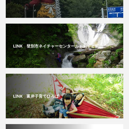
LINK 登別市ネイチャーセンターふぉれすと鉱山
LINK 富岸子育てひろば