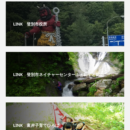
LINK 登別市役所
LINK 登別市ネイチャーセンターふぉれすと鉱山
LINK 富岸子育てひろば