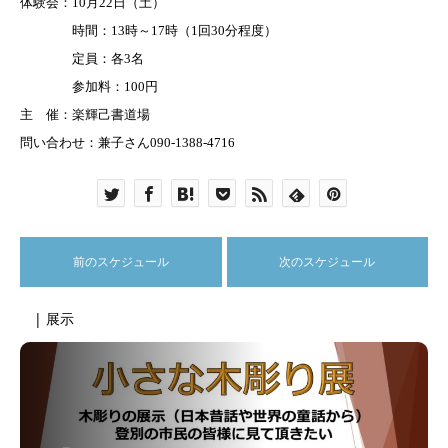
体験会：
10
月
22
日（土）
時間：
13
時～
17
時（
1
回
30
分程度）
定員：各
3
名
参加料：
100
円
主
催：楽輝己書道場
問い合わせ：兼子さん
090-1388-4716
前のスケジュール
次のスケジュール
| 展示