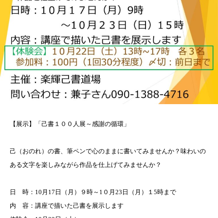
【
展示
】「己書１００人展～感謝の循環」
己（おのれ）の書、筆ペンで心のままに書いてみませんか？味わいの
ある文字を楽しみながら作品を仕上げてみませんか
？
日 時：
10
月
17
日（月）９時～
1
０月
23
日（月）１
5
時まで
内
容：講座で描いた己書を展示します