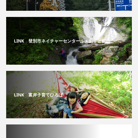
LINK 登別市ネイチャーセンターふぉれすと鉱山
LINK 富岸子育てひろば