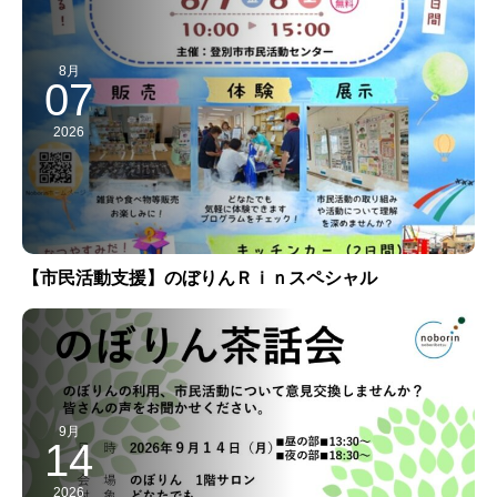
8月
07
2026
【市民活動支援】のぼりんＲｉｎスペシャル
9月
14
2026