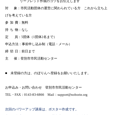
リーフレット作成のコツをお伝えします
対
象：市民活動団体の運営に関わられている方 これから立ち上
げを考えている方
参
加
費：無料
持
ち
物：なし
定
員：
5
団体（
1
団体
2
名まで）
申込方法：事前申し込み制（電話・メール）
締
切
日：前日まで
主
催：登別市市民活動センター
■ 未登録の方は、のぼりんへ登録をお願いいたします。
お申込み・お問い合わせ 登別市市民活動センター
TEL
・
FAX
：
0143-83-6866
Mail
：
support@noborin.org
次回のパワーアップ講座は、ポスター作成です
。