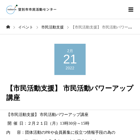
イベント
市民活動支援
【市民活動支援】 市民活動パワーアップ講座
2月
21
2022
【市民活動支援】 市民活動パワーアップ
講座
【市民活動支援】
市民活動パワーアップ講座
開
催
日：
２月２１日（月）
13
時
30
分～
15
時
内
容：団体活動の
PR
や会員募集に役立つ情報手段の為の