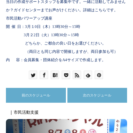
当日の作成サポートスタッフを募集中です。一緒に活動してみません
か？ガイドセンターまでお声がけください。詳細はこちらです
。
市民活動パワーアップ講座
開
催
日：
3
月１
0
日（木）
13
時
30
分～
15
時
3
月２
2
日（火）
13
時
30
分～
15
時
どちらか、ご都合の良い日をお選びください。
（両日とも同じ内容で開催しますが、両日参加も可）
内
容：会員募集・団体紹介を
A4
サイズで作成します。
前のスケジュール
次のスケジュール
| 市民活動支援