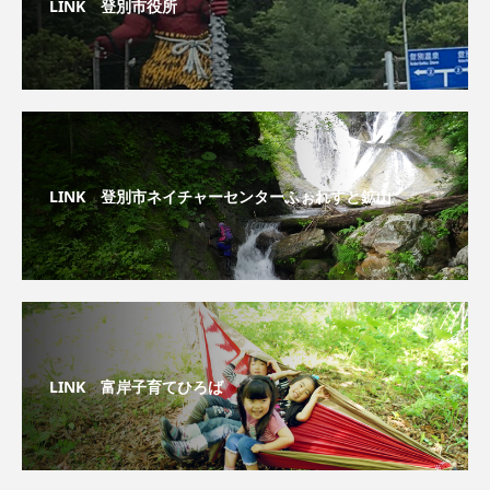
LINK 登別市役所
LINK 登別市ネイチャーセンターふぉれすと鉱山
LINK 富岸子育てひろば