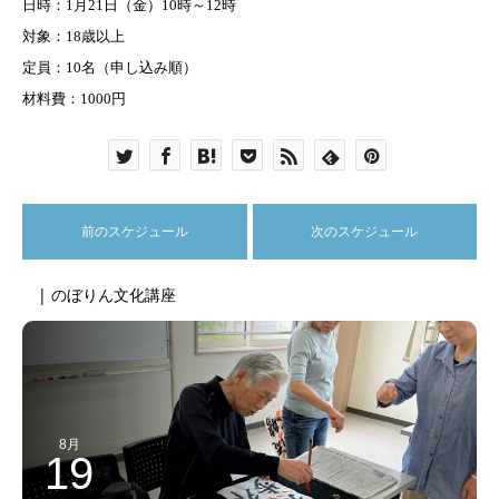
日時：
1
月
21
日（金）
10
時～
12
時
対象：
18
歳以上
定員：
10
名（申し込み順）
材料費：
1000
円
前のスケジュール
次のスケジュール
| のぼりん文化講座
8月
19