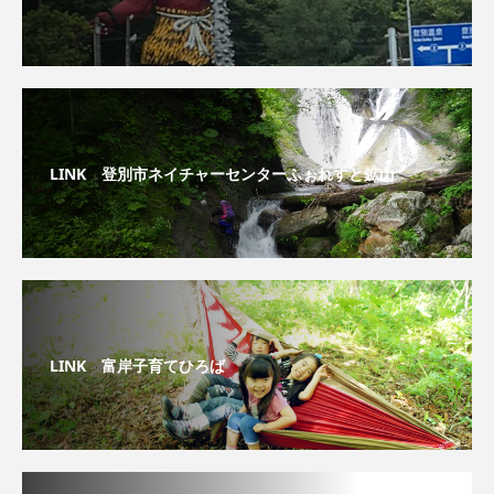
LINK 登別市ネイチャーセンターふぉれすと鉱山
LINK 富岸子育てひろば