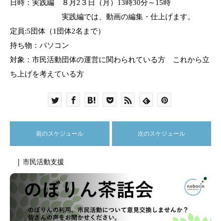
日時：
実践編 ８月
2
３日（月）
13
時
30
分～
15
時
実践編では、動画の編集・仕上げます。
定員
:5
団体（
1
団体
2
名まで）
持ち物：パソコン
対象：市民活動団体の運営に関わられている方 これから立
ち上げを考えている方
前のスケジュール
次のスケジュール
| 市民活動支援