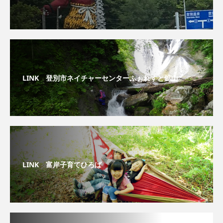
LINK 登別市ネイチャーセンターふぉれすと鉱山
LINK 富岸子育てひろば