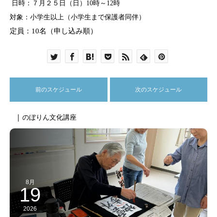
日時：７月２５日（日）
10
時～
12
時
対象：小学生以上（小学生まで保護者同伴）
定員：
10
名（申し込み順）
前のスケジュール
次のスケジュール
| のぼりん文化講座
8月
19
2026