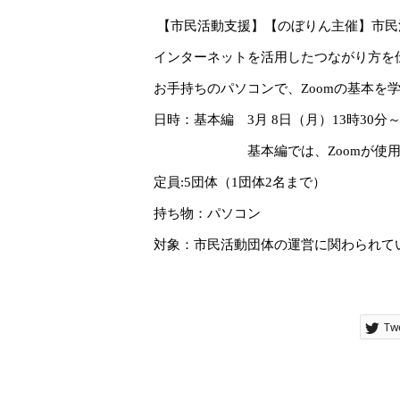
【市民活動支援】
【のぼりん主催】市民
インターネットを活用したつながり方を
お手持ちのパソコンで、
Zoom
の基本を
日時：基本編
3
月
8
日（月）
13
時
30
分
基本編では、
Zoom
が使
定員
:5
団体（
1
団体
2
名まで）
持ち物：パソコン
対象：市民活動団体の運営に関わられて
Tw