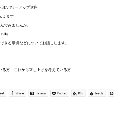
活動パワーアップ講座
伝えます
学んでみませんか。
～
15
時
用できる環境などについてお話しします。
いる方 これから立ち上げを考えている方
eet
Share
Hatena
Pocket
RSS
feedly