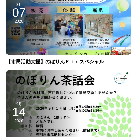
8月
07
2026
【市民活動支援】のぼりんＲｉｎスペシャル
9月
14
2026