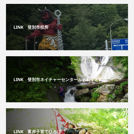
LINK 登別市役所
LINK 登別市ネイチャーセンターふぉれすと鉱山
LINK 富岸子育てひろば