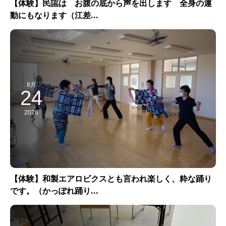
【体験】民謡は お腹の底から声を出します 全身の運
動にもなります（江差...
8月
24
2026
【体験】和製エアロビクスとも言われ楽しく、粋な踊り
です。（かっぽれ踊り...