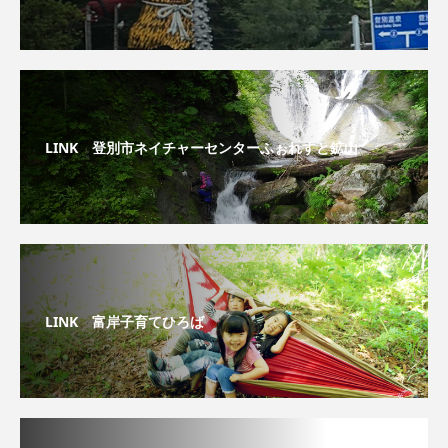
LINK 登別市ネイチャーセンターふぉれすと鉱山
LINK 富岸子育てひろば