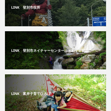
LINK 登別市役所
LINK 登別市ネイチャーセンターふぉれすと鉱山
LINK 富岸子育てひろば