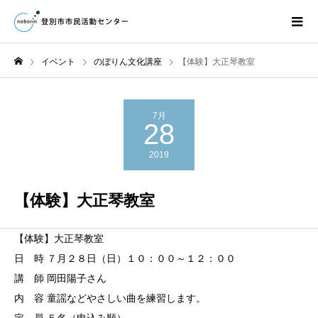
イベント
のぼりん文化講座
【体験】大正琴教室
7月
28
2019
【体験】大正琴教室
【体験】大正琴教室
日 時 ７月２８日（日）１０：００～１２：００
講 師 岡田陽子さん
内 容 童謡などやさしい曲を練習します。
定 員 ５名（申込み順）