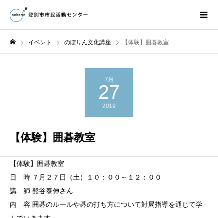
イベント
のぼりん文化講座
【体験】囲碁教室
7月
27
2019
【体験】囲碁教室
【体験】囲碁教室
日 時 ７月２７日（土）１０：００～１２：００
講 師 熊谷泰伸さん
内 容 囲碁のルールや碁の打ち方について対局指導を通じて学
んでいきます。