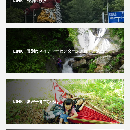
LINK 登別市役所
LINK 登別市ネイチャーセンターふぉれすと鉱山
LINK 富岸子育てひろば