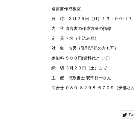
遺言書作成教室
日 時 ３月２５日（月）１３：００-１７
内 容 遺言書の作成方法の指導
定 員 ７名（申込み順）
対 象 市民（登別近郊の方も可）
参加料 ５００円(資料代として)
締 切 ３月２３日（土）まで
主 催 行政書士 安部裕一さん
問合せ ０８０-８２９８-６７０９（安部さ
Tw