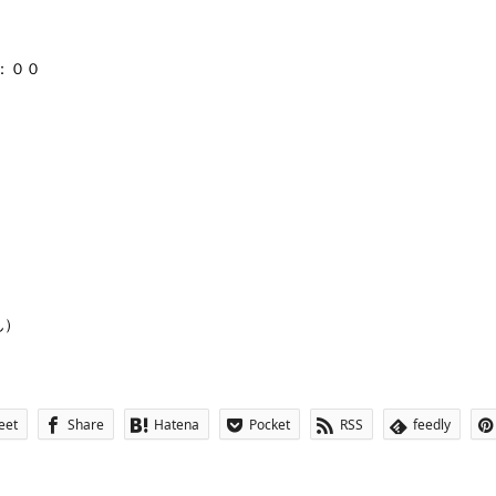
：００
ん）
eet
Share
Hatena
Pocket
RSS
feedly