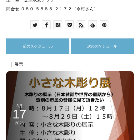
問合せ ０８０‐５５８５-２１７２（今村さん）
前のスケジュール
次のスケジュール
| 展示
8月
17
2026